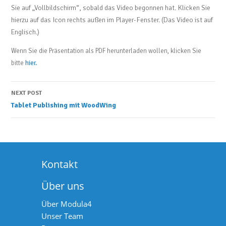
Sie auf „Vollbildschirm“, sobald das Video begonnen hat. Klicken Sie
hierzu auf das Icon rechts außen im Player-Fenster. (Das Video ist auf
Englisch.)
Wenn Sie die Präsentation als PDF herunterladen wollen, klicken Sie
bitte
hier.
Post
NEXT POST
Tablet Publishing mit WoodWing
navigation
Kontakt
Über uns
Über Modula4
Unser Team