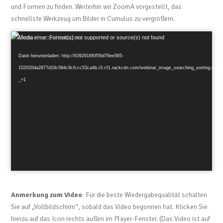
und Formen zu finden. Weiterhin wir ZoomA vorgestellt, das
schnellste Werkzeug um Bilder in Cumulus zu vergrößern.
Video-
Media error: Format(s) not supported or source(s) not found
Player
Datei herunterladen: http://6392616f0f56d79ee565-
152020da2877d19c084c9cfccc53ca4b.r3.cf1.rackcdn.com/webinar_image_searching_sorting.mp4
_=1
Anmerkung zum Video
: Für die beste Wiedergabequalität schalten
Sie auf „Vollbildschirm“, sobald das Video begonnen hat. Klicken Sie
hierzu auf das Icon rechts außen im Player-Fenster. (Das Video ist auf